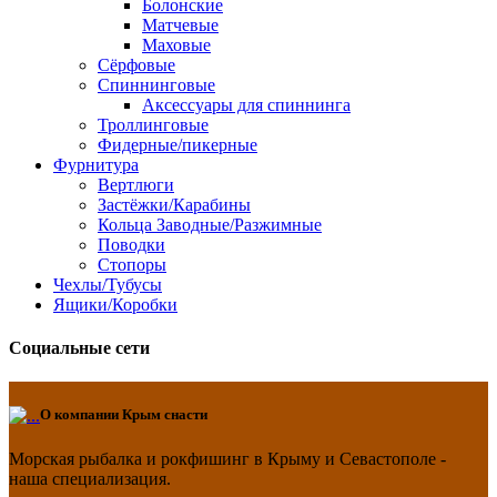
Болонские
Матчевые
Маховые
Сёрфовые
Спиннинговые
Аксессуары для спиннинга
Троллинговые
Фидерные/пикерные
Фурнитура
Вертлюги
Застёжки/Карабины
Кольца Заводные/Разжимные
Поводки
Стопоры
Чехлы/Тубусы
Ящики/Коробки
Социальные сети
О компании
Крым снасти
Морская рыбалка и рокфишинг в Крыму и Севастополе -
наша специализация.