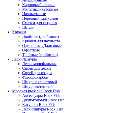
Инерционные
Карповые/силовые
Мультипликаторные
Нахлыстовые
Передний фрикцион
Смазки для катушек
Шпули
Крючки
Двойные (двойники)
Крючки для нахлыста
Одинарные/Джиговые
Офсетные
Тройные (тройники)
Лески/Шнуры
Леска монофильная
Спрей для лески
Спрей для шнура
Флюорокарбон
Шнур нахлыстовый
Шнур плетённый
Морская рыбалка/Rock Fish
Аксессуары Rock Fish
Джиг-головки Rock Fish
Катушки Rock Fish
Лески/шнуры Rock Fish