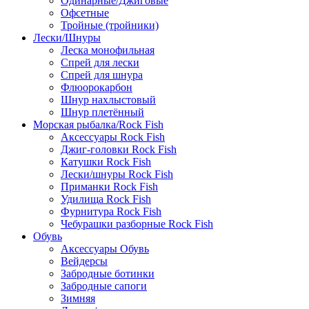
Одинарные/Джиговые
Офсетные
Тройные (тройники)
Лески/Шнуры
Леска монофильная
Спрей для лески
Спрей для шнура
Флюорокарбон
Шнур нахлыстовый
Шнур плетённый
Морская рыбалка/Rock Fish
Аксессуары Rock Fish
Джиг-головки Rock Fish
Катушки Rock Fish
Лески/шнуры Rock Fish
Приманки Rock Fish
Удилища Rock Fish
Фурнитура Rock Fish
Чебурашки разборные Rock Fish
Обувь
Аксессуары Обувь
Вейдерсы
Забродные ботинки
Забродные сапоги
Зимняя