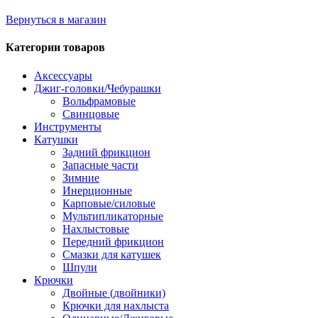
Вернуться в магазин
Категории товаров
Аксессуары
Джиг-головки/Чебурашки
Вольфрамовые
Свинцовые
Инструменты
Катушки
Задний фрикцион
Запасные части
Зимние
Инерционные
Карповые/силовые
Мультипликаторные
Нахлыстовые
Передний фрикцион
Смазки для катушек
Шпули
Крючки
Двойные (двойники)
Крючки для нахлыста