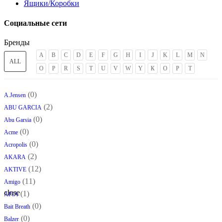
Ящики/Коробки
Социальные сети
Бренды
A
B
C
D
E
F
G
H
I
J
K
L
M
N
ALL
O
P
R
S
T
U
V
W
Y
К
О
Р
Т
(0)
A.Jensen
(2)
ABU GARCIA
(0)
Abu Garsia
(0)
Acme
(0)
Acropolis
(2)
AKARA
(12)
AKTIVE
(11)
Amigo
close
(1)
APIA
(0)
Bait Breath
(0)
Balzer