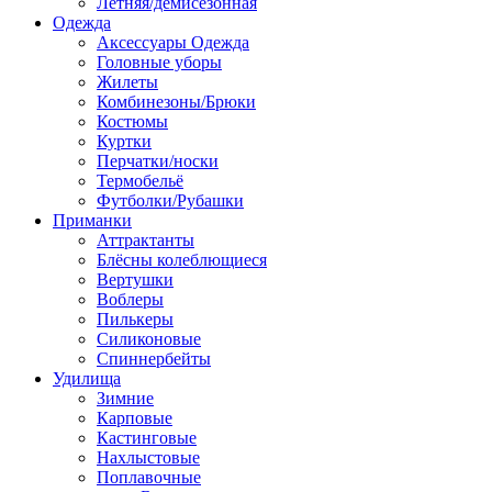
Летняя/демисезонная
Одежда
Аксессуары Одежда
Головные уборы
Жилеты
Комбинезоны/Брюки
Костюмы
Куртки
Перчатки/носки
Термобельё
Футболки/Рубашки
Приманки
Аттрактанты
Блёсны колеблющиеся
Вертушки
Воблеры
Пилькеры
Силиконовые
Спиннербейты
Удилища
Зимние
Карповые
Кастинговые
Нахлыстовые
Поплавочные