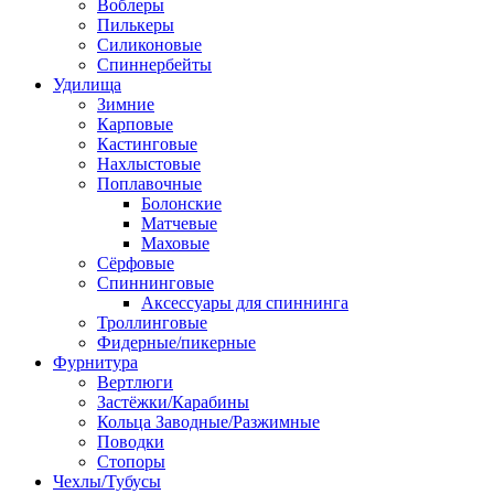
Воблеры
Пилькеры
Силиконовые
Спиннербейты
Удилища
Зимние
Карповые
Кастинговые
Нахлыстовые
Поплавочные
Болонские
Матчевые
Маховые
Сёрфовые
Спиннинговые
Аксессуары для спиннинга
Троллинговые
Фидерные/пикерные
Фурнитура
Вертлюги
Застёжки/Карабины
Кольца Заводные/Разжимные
Поводки
Стопоры
Чехлы/Тубусы