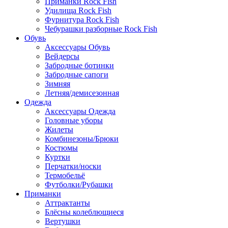
Приманки Rock Fish
Удилища Rock Fish
Фурнитура Rock Fish
Чебурашки разборные Rock Fish
Обувь
Аксессуары Обувь
Вейдерсы
Забродные ботинки
Забродные сапоги
Зимняя
Летняя/демисезонная
Одежда
Аксессуары Одежда
Головные уборы
Жилеты
Комбинезоны/Брюки
Костюмы
Куртки
Перчатки/носки
Термобельё
Футболки/Рубашки
Приманки
Аттрактанты
Блёсны колеблющиеся
Вертушки