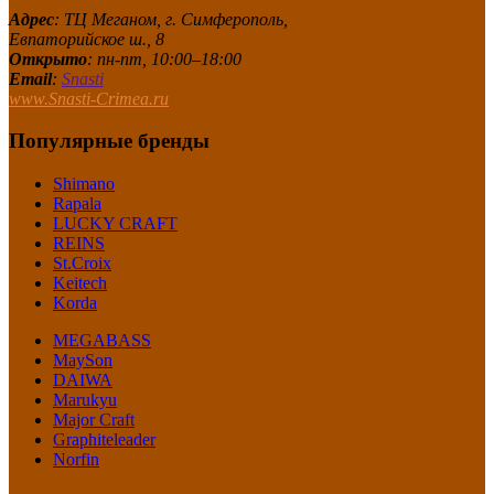
Адрес
: ТЦ Меганом, г. Симферополь,
Евпаторийское ш., 8
Открыто
: пн-пт, 10:00–18:00
Email
:
Snasti
www.Snasti-Crimea.ru
Популярные бренды
Shimano
Rapala
LUCKY CRAFT
REINS
St.Croix
Keitech
Korda
MEGABASS
MaySon
DAIWA
Marukyu
Major Craft
Graphiteleader
Norfin