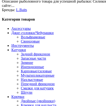
Описание рыболовного товара для успешной рыбалки: Силикон L
сайте:...
Бренды:
L.Baits
Категории товаров
Аксессуары
Джиг-головки/Чебурашки
Вольфрамовые
Свинцовые
Инструменты
Катушки
Задний фрикцион
Запасные части
Зимние
Инерционные
Карповые/силовые
Мультипликаторные
Нахлыстовые
Передний фрикцион
Смазки для катушек
Шпули
Крючки
Двойные (двойники)
Крючки для нахлыста