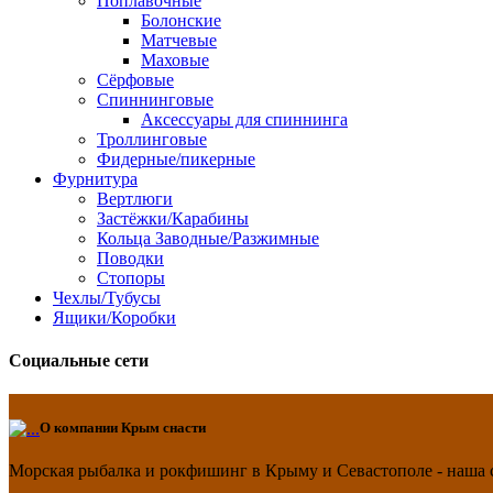
Поплавочные
Болонские
Матчевые
Маховые
Сёрфовые
Спиннинговые
Аксессуары для спиннинга
Троллинговые
Фидерные/пикерные
Фурнитура
Вертлюги
Застёжки/Карабины
Кольца Заводные/Разжимные
Поводки
Стопоры
Чехлы/Тубусы
Ящики/Коробки
Социальные сети
О компании
Крым снасти
Морская рыбалка и рокфишинг в Крыму и Севастополе - наша 