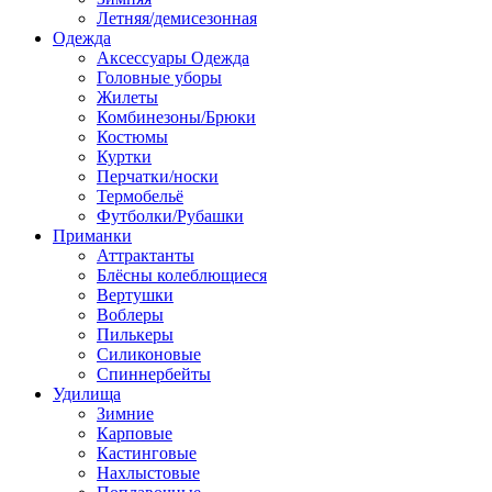
Летняя/демисезонная
Одежда
Аксессуары Одежда
Головные уборы
Жилеты
Комбинезоны/Брюки
Костюмы
Куртки
Перчатки/носки
Термобельё
Футболки/Рубашки
Приманки
Аттрактанты
Блёсны колеблющиеся
Вертушки
Воблеры
Пилькеры
Силиконовые
Спиннербейты
Удилища
Зимние
Карповые
Кастинговые
Нахлыстовые