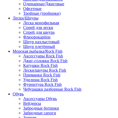
Одинарные/Джиговые
Офсетные
Тройные (тройники)
Лески/Шнуры
Леска монофильная
Спрей для лески
Спрей для шнура
Флюорокарбон
Шнур нахлыстовый
Шнур плетённый
Морская рыбалка/Rock Fish
Аксессуары Rock Fish
Джиг-головки Rock Fish
Катушки Rock Fish
Лески/шнуры Rock Fish
Приманки Rock Fish
Удилища Rock Fish
Фурнитура Rock Fish
Чебурашки разборные Rock Fish
Обувь
Аксессуары Обувь
Вейдерсы
Забродные ботинки
Забродные сапоги
Зимняя